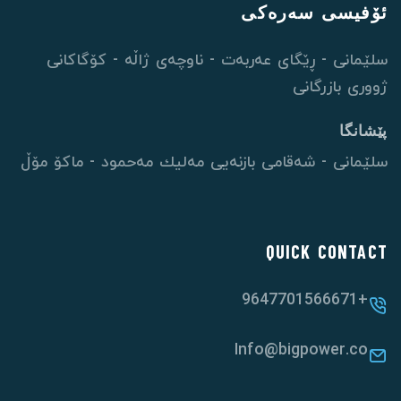
ئۆفیسی سەرەکی
سلێمانی - ڕێگای عەربەت - ناوچەی ژاڵە - کۆگاکانی
ژووری بازرگانی
پێشانگا
سلێمانی - شەقامی بازنەیی مەلیك مەحمود - ماکۆ مۆڵ
QUICK CONTACT
+9647701566671
Info@bigpower.co