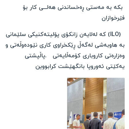
بکە بە مەستی ڕەخساندنی هەلـــی کار بۆ
فێرخوازان
(ILO) کە لەلایەن زانکۆی پۆلیتەکنیکی سلێمانی
بە هاوبەشی لەگەڵ ڕێکخراوی کاری نێودەوڵەتی و
وەزارەتی کاروباری کۆمەڵایەتی .پاڵپشتی
یەکێتی ئەوروپا بانگهێشت کرابووین