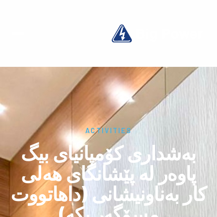
ACTIVITIES
بەشدارى كۆمپانیای بیگ
پاوەر لە پێشانگای هەلی
کار بەناونیشانی (داهاتووت
مسۆگەر بکە)