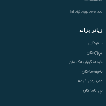
Info@bigpower.co
زیاتر بزانە
سەرەکی
پڕۆژەکان
خزمەتگوزاریەکانمان
بەرهەمەکان
دەربارەی ئێمە
بڕوانامەکان