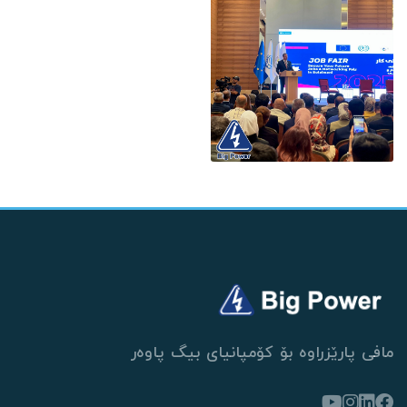
مافی پارێزراوە بۆ کۆمپانیای بیگ پاوەر