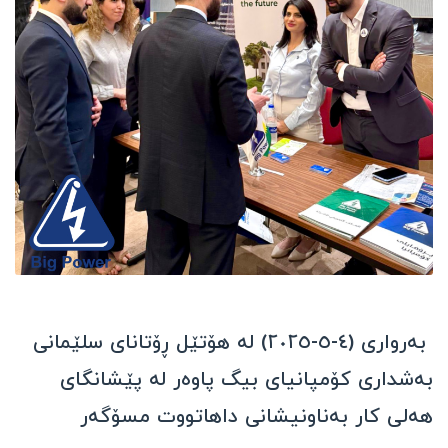
بەرواری (٤-٥-٢٠٢٥) لە هۆتێل ڕۆتانای سلێمانی
بەشدارى كۆمپانیای بیگ پاوەر لە پێشانگای
هەلی کار بەناونیشانی داهاتووت مسۆگەر