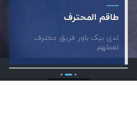
طاقم
المحترف
لدى بیک باور فريق محترف
لعملهم
25+
500+
YEARS OF
PROJECTS
EXPERIENCE
COMPLETED